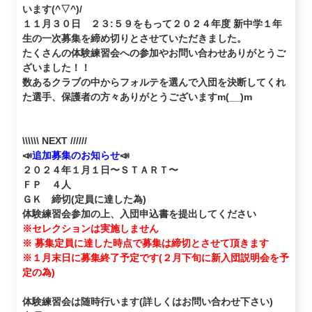
います(^▽^)/
１１月３０日 ２３:５９をもって２０２４年度 新中学１年
生の一次募集を締め切りとさせていただきました。
たくさんの体験練習会への参加やお問い合わせありがとうご
ざいました！！
数あるクラブの中からフォルテを選んで入団を決断してくれ
た選手、保護者の方々ありがとうございますm(__)m
\\\\\\ NEXT //////
📣
追加募集のお知らせ
📣
２０２４年１月１日〜ＳＴＡＲＴ〜
ＦＰ ４人
ＧＫ 締切(定員に達した為)
体験練習会参加の上、入団申込書を提出してください
※セレクションは実施しません
※ 募集定員に達した時点で募集は締切とさせて頂きます
※１月末日に募集終了予定です(２月下旬に新入団説明会を予
定の為)
体験練習会は随時行います(詳しくはお問い合わせ下さい)