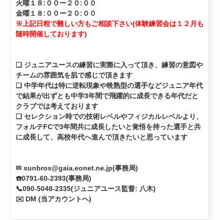
火曜１８:００ー２０:００
金曜１８:００ー２０:００
※上記日程で難しい方もご相談下さい(体験練習会は１２月も
随時開催しております)
❏ ジュニアユースの練習に実際に入って頂き、練習の意図や
チームの雰囲気を肌で感じで頂きます
❏ 中学年代は特に逆転現象や晩熟型の選手などジュニア年代
で結果が出ずとも中学3年間で飛躍的に成長できる年代だと
クラブでは考えております
❏ セレクション時での技術レベルやフィジカルレベルより、
フォルテFCで3年間共に成長したいと覚悟を持った選手と共
に成長して、高校年代へ進んで頂きたいと思っています
✉ sunbros@gaia.eonet.ne.jp(事務局)
☎️0791-60-2393(事務局)
📞090-5048-2335(ジュニアユース監督: 八木)
✉️ DM (当アカウントへ)