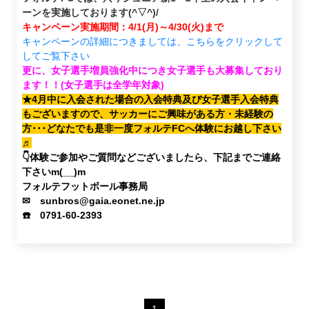
ーンを実施しております(^▽^)/
キャンペーン実施期間：4/1(月)～4/30(火)まで
キャンペーンの詳細につきましては、こちらをクリックして
してご覧下さい
更に、女子選手増員強化中につき女子選手も大募集しており
ます！！(女子選手は全学年対象)
★4月中に入会された場合の入会特典及び女子選手入会特典
もございますので、サッカーにご興味がある方・未経験の
方･･･
どなたでも是非一度フォルテFCへ体験にお越し下さい
♬
👇体験ご参加やご質問などございましたら、下記までご連絡
下さいm(__)m
フォルテフットボール事務局
✉ sunbros@gaia.eonet.ne.jp
☎️ 0791-60-2393
1